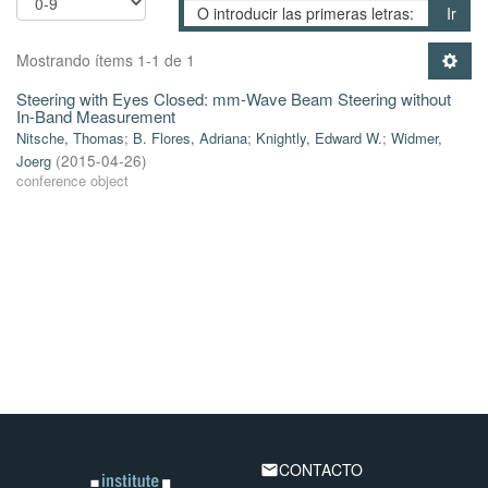
Ir
Mostrando ítems 1-1 de 1
Steering with Eyes Closed: mm-Wave Beam Steering without
In-Band Measurement
Nitsche, Thomas
;
B. Flores, Adriana
;
Knightly, Edward W.
;
Widmer,
Joerg
(
2015-04-26
)
conference object
CONTACTO
email