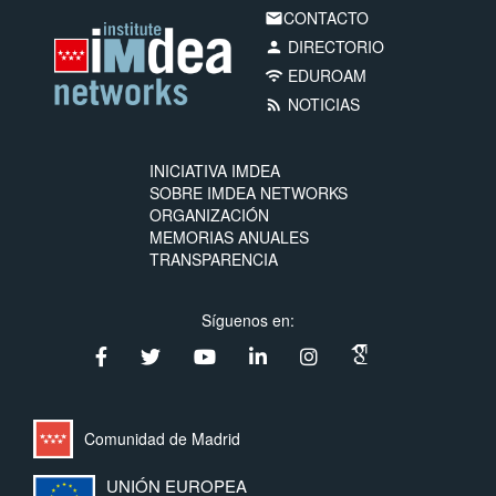
CONTACTO
email
DIRECTORIO
person
EDUROAM
wifi
NOTICIAS
rss_feed
INICIATIVA IMDEA
SOBRE IMDEA NETWORKS
ORGANIZACIÓN
MEMORIAS ANUALES
TRANSPARENCIA
Síguenos en:
Comunidad de Madrid
UNIÓN EUROPEA