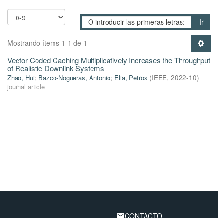
Ir
Mostrando ítems 1-1 de 1
Vector Coded Caching Multiplicatively Increases the Throughput
of Realistic Downlink Systems
Zhao, Hui
;
Bazco-Nogueras, Antonio
;
Elia, Petros
(
IEEE
,
2022-10
)
journal article
CONTACTO
email