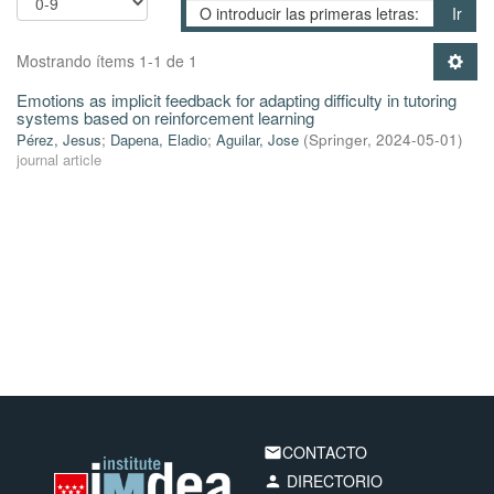
Ir
Mostrando ítems 1-1 de 1
Emotions as implicit feedback for adapting difficulty in tutoring
systems based on reinforcement learning
Pérez, Jesus
;
Dapena, Eladio
;
Aguilar, Jose
(
Springer
,
2024-05-01
)
journal article
CONTACTO
email
DIRECTORIO
person