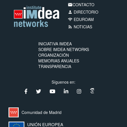
CONTACTO
email
DIRECTORIO
person
EDUROAM
wifi
NOTICIAS
rss_feed
INICIATIVA IMDEA
SOBRE IMDEA NETWORKS
ORGANIZACIÓN
MEMORIAS ANUALES
TRANSPARENCIA
Síguenos en:
Comunidad de Madrid
UNIÓN EUROPEA