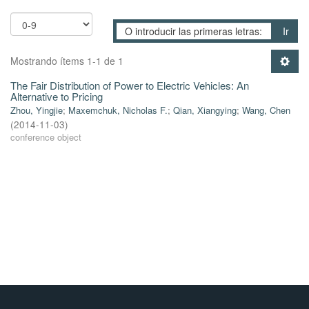
Ir
Mostrando ítems 1-1 de 1
The Fair Distribution of Power to Electric Vehicles: An
Alternative to Pricing
Zhou, Yingjie
;
Maxemchuk, Nicholas F.
;
Qian, Xiangying
;
Wang, Chen
(
2014-11-03
)
conference object