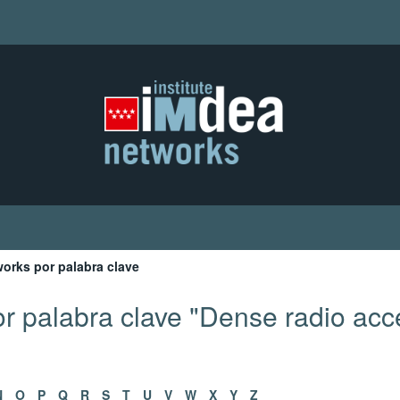
orks por palabra clave
r palabra clave "Dense radio acc
N
O
P
Q
R
S
T
U
V
W
X
Y
Z