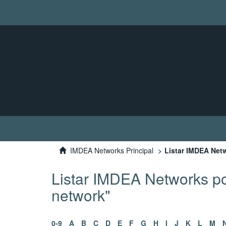
IMDEA Networks Principal
Listar IMDEA Netw
Listar IMDEA Networks po
network"
0-9
A
B
C
D
E
F
G
H
I
J
K
L
M