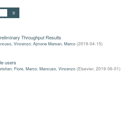
Ir
Preliminary Throughput Results
ncuso, Vincenzo
;
Ajmone Marsan, Marco
(
2019-04-15
)
le users
ristian
;
Fiore, Marco
;
Mancuso, Vincenzo
(
Elsevier
,
2019-06-01
)