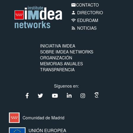
CONTACTO
email
DIRECTORIO
person
EDUROAM
wifi
NOTICIAS
rss_feed
INICIATIVA IMDEA
SOBRE IMDEA NETWORKS
ORGANIZACIÓN
MEMORIAS ANUALES
TRANSPARENCIA
Síguenos en:
Comunidad de Madrid
UNIÓN EUROPEA