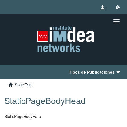
Camb
naveg
Tipos de Publicaciones
StaticTrail
StaticPageBodyHead
StaticPageBodyPara