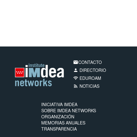
CONTACTO
email
DIRECTORIO
person
EDUROAM
wifi
NOTICIAS
rss_feed
INICIATIVA IMDEA
SOBRE IMDEA NETWORKS
ORGANIZACIÓN
MEMORIAS ANUALES
TRANSPARENCIA