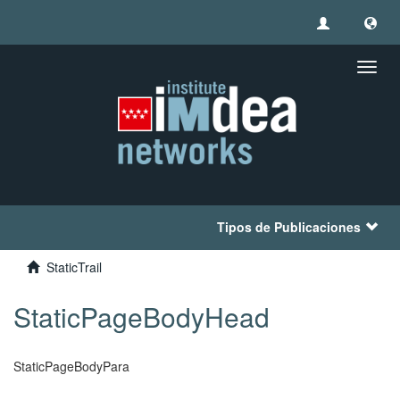
Camb
naveg
Tipos de Publicaciones
StaticTrail
StaticPageBodyHead
StaticPageBodyPara