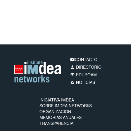
CONTACTO
email
DIRECTORIO
person
EDUROAM
wifi
NOTICIAS
rss_feed
INICIATIVA IMDEA
SOBRE IMDEA NETWORKS
ORGANIZACIÓN
MEMORIAS ANUALES
TRANSPARENCIA