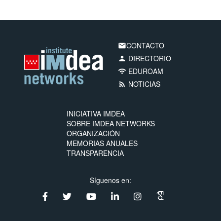
CONTACTO
email
DIRECTORIO
person
EDUROAM
wifi
NOTICIAS
rss_feed
INICIATIVA IMDEA
SOBRE IMDEA NETWORKS
ORGANIZACIÓN
MEMORIAS ANUALES
TRANSPARENCIA
Síguenos en: