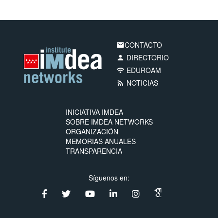
CONTACTO
email
DIRECTORIO
person
EDUROAM
wifi
NOTICIAS
rss_feed
INICIATIVA IMDEA
SOBRE IMDEA NETWORKS
ORGANIZACIÓN
MEMORIAS ANUALES
TRANSPARENCIA
Síguenos en: