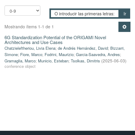
Ir
Mostrando ítems 1-1 de 1
6G Standardization Potential of the ORIGAMI Novel
Architectures and Use Cases
Chatzieleftheriou, Livia Elena
;
de Andrés Hernández, David
;
Bizzarri,
Simone
;
Fiore, Marco
;
Fodrini, Maurizio
;
Garcia-Saavedra, Andres
;
Gramaglia, Marco
;
Municio, Esteban
;
Tsolkas, Dimitris
(
2025-06-03
)
conference object