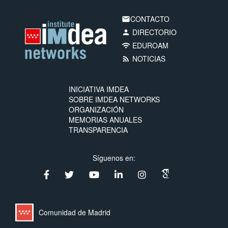
CONTACTO
email
DIRECTORIO
person
EDUROAM
wifi
NOTICIAS
rss_feed
INICIATIVA IMDEA
SOBRE IMDEA NETWORKS
ORGANIZACIÓN
MEMORIAS ANUALES
TRANSPARENCIA
Síguenos en:
Comunidad de Madrid