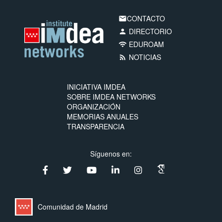
CONTACTO
email
DIRECTORIO
person
EDUROAM
wifi
NOTICIAS
rss_feed
INICIATIVA IMDEA
SOBRE IMDEA NETWORKS
ORGANIZACIÓN
MEMORIAS ANUALES
TRANSPARENCIA
Síguenos en:
Comunidad de Madrid