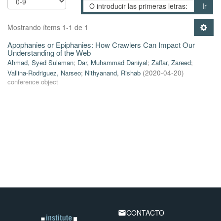
Ir
Mostrando ítems 1-1 de 1
Apophanies or Epiphanies: How Crawlers Can Impact Our
Understanding of the Web
Ahmad, Syed Suleman
;
Dar, Muhammad Daniyal
;
Zaffar, Zareed
;
Vallina-Rodriguez, Narseo
;
Nithyanand, Rishab
(
2020-04-20
)
conference object
CONTACTO
email