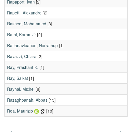
Rapaport, Ivan
[2]
Rapetti, Alexandre
[2]
Rashed, Mohammed
[3]
Rathi, Karamvir
[2]
Rattanavipanon, Norrathep
[1]
Ravazzi, Chiara
[2]
Ray, Prashant K.
[1]
Ray, Saikat
[1]
Raynal, Michel
[8]
Razaghpanah, Abbas
[15]
Rea, Maurizio
[18]