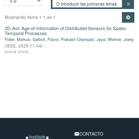
Ir
Mostrando ítems 1-1 de 1
2D-AoI: Age-of-Information of Distributed Sensors for Spatio-
Temporal Processes
Fidler, Markus
;
Gallistl, Flavio
;
Prakash Champati, Jaya
;
Widmer, Joerg
(
IEEE
,
2025-11-04
)
journal article
CONTACTO
email