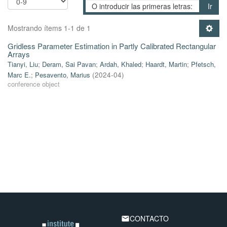
Ir
Mostrando ítems 1-1 de 1
Gridless Parameter Estimation in Partly Calibrated Rectangular
Arrays
Tianyi, Liu
;
Deram, Sai Pavan
;
Ardah, Khaled
;
Haardt, Martin
;
Pfetsch,
Marc E.
;
Pesavento, Marius
(
2024-04
)
conference object
CONTACTO
email